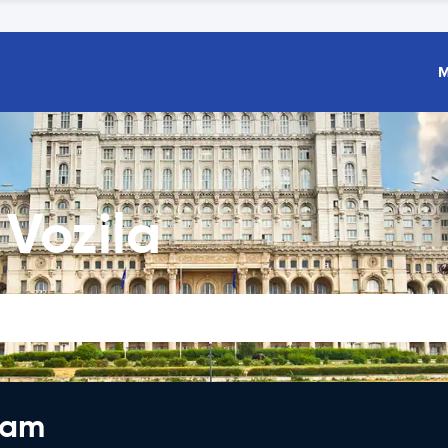
M
Vozila
jam