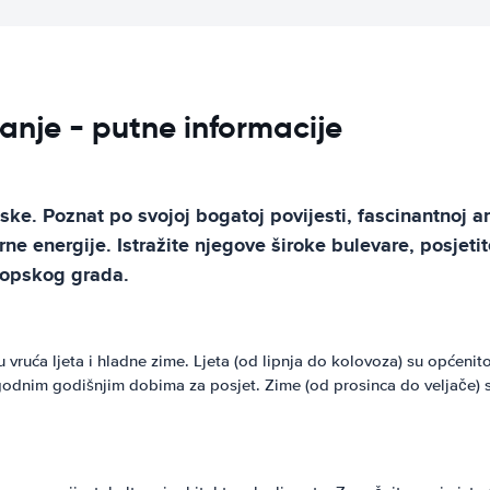
vanje - putne informacije
e. Poznat po svojoj bogatoj povijesti, fascinantnoj arh
e energije. Istražite njegove široke bulevare, posjeti
ropskog grada.
 vruća ljeta i hladne zime. Ljeta (od lipnja do kolovoza) su općen
 ugodnim godišnjim dobima za posjet. Zime (od prosinca do veljače