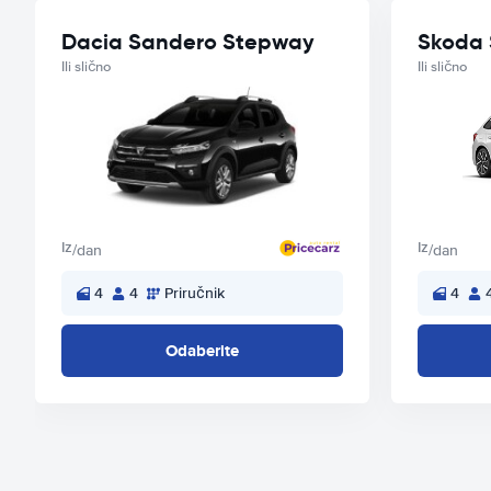
Dacia Sandero Stepway
Skoda 
Ili slično
Ili slično
Iz
Iz
/dan
/dan
4
4
Priručnik
4
Odaberite