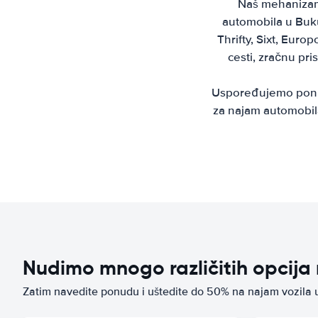
Naš mehanizam 
automobila u Buku
Thrifty, Sixt, Euro
cesti, zračnu pri
Uspoređujemo ponude
za najam automobila
Nudimo mnogo različitih opcij
Zatim navedite ponudu i uštedite do 50% na najam vozila 