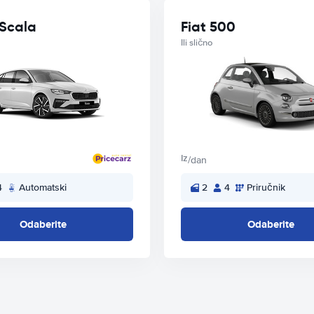
Scala
Fiat 500
Ili slično
Iz
/dan
4
Automatski
2
4
Priručnik
Odaberite
Odaberite