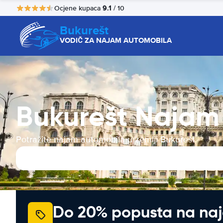
9.1
Ocjene kupaca
/ 10
Bukurešt
VODIČ ZA NAJAM AUTOMOBILA
Bukurešt Najam 
Potražite najam automobila u zemlji Bukurešt
Do 20% popusta na na