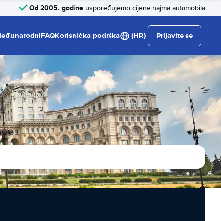
Od 2005. godine
uspoređujemo cijene najma automobila
eđunarodni
FAQ
Korisnička podrška
(HR)
Prijavite se