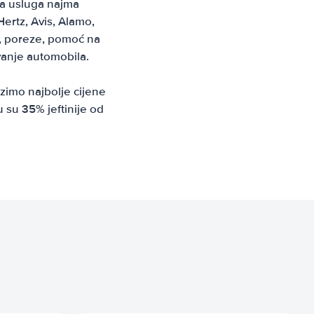
ja usluga najma
ertz, Avis, Alamo,
je, poreze, pomoć na
ivanje automobila.
zimo najbolje cijene
 su 35% jeftinije od