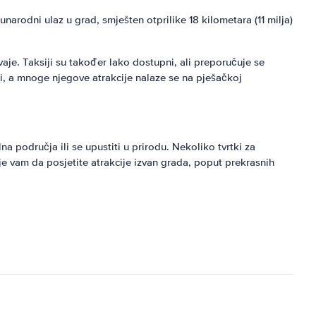
rodni ulaz u grad, smješten otprilike 18 kilometara (11 milja)
vaje. Taksiji su također lako dostupni, ali preporučuje se
ti, a mnoge njegove atrakcije nalaze se na pješačkoj
a područja ili se upustiti u prirodu. Nekoliko tvrtki za
e vam da posjetite atrakcije izvan grada, poput prekrasnih
.