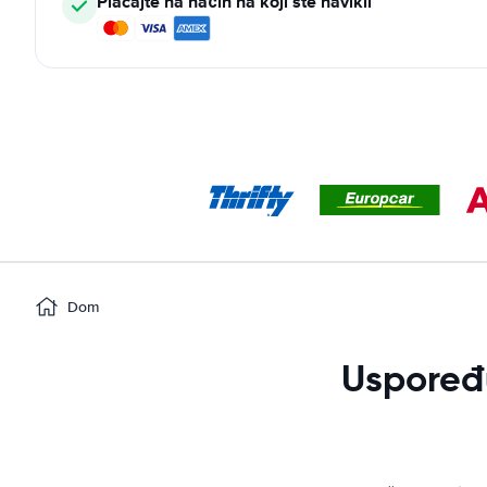
Plaćajte na način na koji ste navikli
Dom
Uspoređ