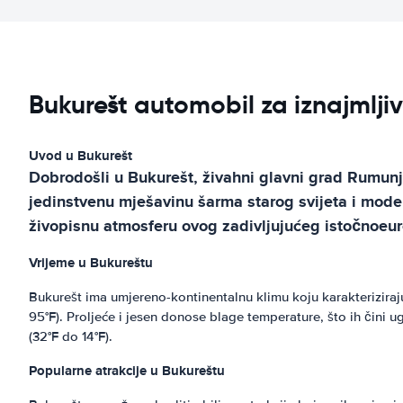
Bukurešt automobil za iznajmlji
Uvod u Bukurešt
Dobrodošli u Bukurešt, živahni glavni grad Rumunjsk
jedinstvenu mješavinu šarma starog svijeta i modern
živopisnu atmosferu ovog zadivljujućeg istočnoeu
Vrijeme u Bukureštu
Bukurešt ima umjereno-kontinentalnu klimu koju karakteriziraju
95°F). Proljeće i jesen donose blage temperature, što ih čini
(32°F do 14°F).
Popularne atrakcije u Bukureštu