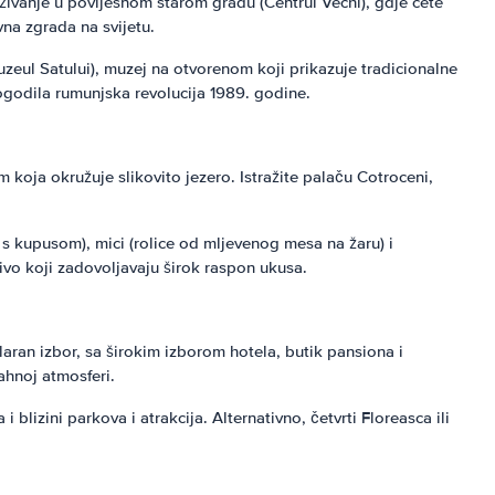
aživanje u povijesnom starom gradu (Centrul Vechi), gdje ćete
na zgrada na svijetu.
zeul Satului), muzej na otvorenom koji prikazuje tradicionalne
dogodila rumunjska revolucija 1989. godine.
oja okružuje slikovito jezero. Istražite palaču Cotroceni,
 s kupusom), mici (rolice od mljevenog mesa na žaru) i
ivo koji zadovoljavaju širok raspon ukusa.
aran izbor, sa širokim izborom hotela, butik pansiona i
ahnoj atmosferi.
lizini parkova i atrakcija. Alternativno, četvrti Floreasca ili