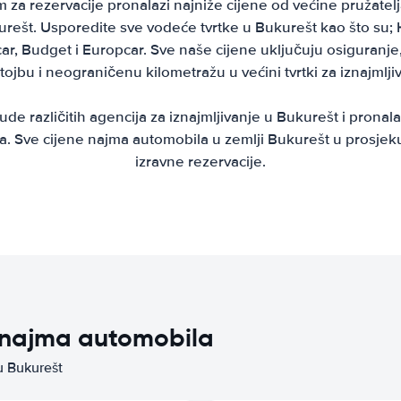
za rezervacije pronalazi najniže cijene od većine pružatel
rešt. Usporedite sve vodeće tvrtke u Bukurešt kao što su; H
pcar, Budget i Europcar. Sve naše cijene uključuju osiguran
stojbu i neograničenu kilometražu u većini tvrtki za iznajmlj
 različitih agencija za iznajmljivanje u Bukurešt i pronala
. Sve cijene najma automobila u zemlji Bukurešt u prosjeku
izravne rezervacije.
a najma automobila
u Bukurešt