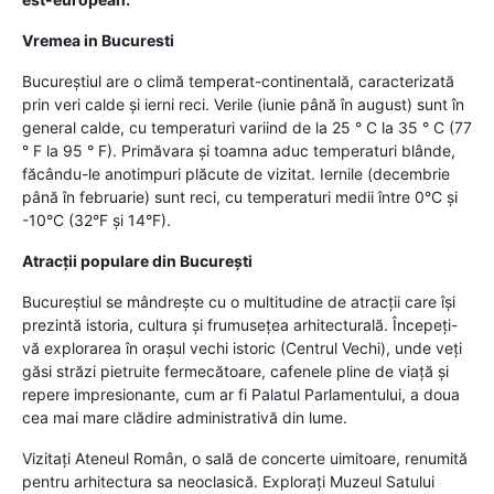
Vremea in Bucuresti
Bucureștiul are o climă temperat-continentală, caracterizată
prin veri calde și ierni reci. Verile (iunie până în august) sunt în
general calde, cu temperaturi variind de la 25 ° C la 35 ° C (77
° F la 95 ° F). Primăvara și toamna aduc temperaturi blânde,
făcându-le anotimpuri plăcute de vizitat. Iernile (decembrie
până în februarie) sunt reci, cu temperaturi medii între 0°C și
-10°C (32°F și 14°F).
Atracții populare din București
Bucureștiul se mândrește cu o multitudine de atracții care își
prezintă istoria, cultura și frumusețea arhitecturală. Începeți-
vă explorarea în orașul vechi istoric (Centrul Vechi), unde veți
găsi străzi pietruite fermecătoare, cafenele pline de viață și
repere impresionante, cum ar fi Palatul Parlamentului, a doua
cea mai mare clădire administrativă din lume.
Vizitați Ateneul Român, o sală de concerte uimitoare, renumită
pentru arhitectura sa neoclasică. Explorați Muzeul Satului