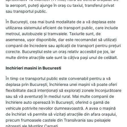
la aeroport, puteți ajunge în oraș cu taxiul, transferul privat
sau transportul public.
În București, cea mai bună modalitate de a vă deplasa este
utilizarea sistemului eficient de transport public, care include
metroul, autobuzele și tramvaiele. Taxiurile sunt, de
asemenea, ușor disponibile, dar este recomandat să utilizați
companii de încredere sau aplicații de transport pentru prețuri
corecte. Bucureștiul este un oraș relativ accesibil pe jos, iar
multe dintre atracțiile sale sunt la câțiva pași unul de celălalt.
Inchirieri masini in Bucuresti
În timp ce transportul public este convenabil pentru a vă
deplasa prin București, închirierea unei mașini vă poate oferi
flexibilitate dacă intenționați să explorați zonele înconjurătoare
sau să vă aventurați în mediul rural. Mai multe companii de
închiriere auto operează în București, oferind o gamă de
vehicule potrivite nevoilor dumneavoastră. A avea o mașină
de închiriat vă permite să vizitați atracțiile din afara orașului,
precum frumoasele castele din Transilvania sau peisajele
pitorești ale Munților Carpați.