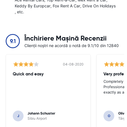
Keddy By Europcar
Fox Rent A Car
Drive On Holidays
, etc.
Închiriere Mașină Recenzii
9.1
Clienții noștri ne acordă o notă de 9.1/10 din 12840
04-08-2020
Quick and easy
Completely sa
Professional 
exactly as ad
Johann Schuster
Olivi
J
O
Sibiu Airport
Târgu