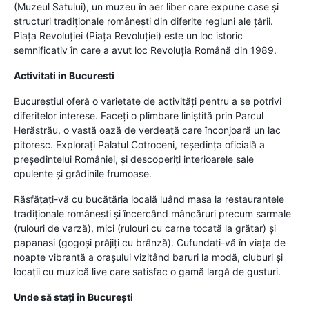
(Muzeul Satului), un muzeu în aer liber care expune case și
structuri tradiționale românești din diferite regiuni ale țării.
Piața Revoluției (Piața Revoluției) este un loc istoric
semnificativ în care a avut loc Revoluția Română din 1989.
Activitati in Bucuresti
Bucureștiul oferă o varietate de activități pentru a se potrivi
diferitelor interese. Faceți o plimbare liniștită prin Parcul
Herăstrău, o vastă oază de verdeață care înconjoară un lac
pitoresc. Explorați Palatul Cotroceni, reședința oficială a
președintelui României, și descoperiți interioarele sale
opulente și grădinile frumoase.
Răsfățați-vă cu bucătăria locală luând masa la restaurantele
tradiționale românești și încercând mâncăruri precum sarmale
(rulouri de varză), mici (rulouri cu carne tocată la grătar) și
papanasi (gogoși prăjiți cu brânză). Cufundați-vă în viața de
noapte vibrantă a orașului vizitând baruri la modă, cluburi și
locații cu muzică live care satisfac o gamă largă de gusturi.
Unde să stați în București