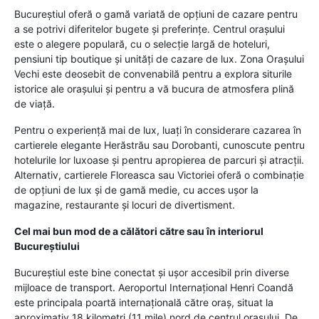
Bucureștiul oferă o gamă variată de opțiuni de cazare pentru
a se potrivi diferitelor bugete și preferințe. Centrul orașului
este o alegere populară, cu o selecție largă de hoteluri,
pensiuni tip boutique și unități de cazare de lux. Zona Orașului
Vechi este deosebit de convenabilă pentru a explora siturile
istorice ale orașului și pentru a vă bucura de atmosfera plină
de viață.
Pentru o experiență mai de lux, luați în considerare cazarea în
cartierele elegante Herăstrău sau Dorobanti, cunoscute pentru
hotelurile lor luxoase și pentru apropierea de parcuri și atracții.
Alternativ, cartierele Floreasca sau Victoriei oferă o combinație
de opțiuni de lux și de gamă medie, cu acces ușor la
magazine, restaurante și locuri de divertisment.
Cel mai bun mod de a călători către sau în interiorul
Bucureștiului
Bucureștiul este bine conectat și ușor accesibil prin diverse
mijloace de transport. Aeroportul Internațional Henri Coandă
este principala poartă internațională către oraș, situat la
aproximativ 18 kilometri (11 mile) nord de centrul orașului. De