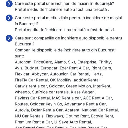
Care este prețul unei închirieri de mașini în București?
Prețul mediu de închiriere auto a fost luna trecută
.
Care este prețul mediu zilnic pentru o închiriere de mașini
în București?
Prețul mediu de închiriere luna trecută a fost de
pe zi.
Care sunt companiile de închiriere auto disponibile pentru
București?
Companiile disponibile de închiriere auto din București
sunt:
Autonom
PriceCarz
Alamo
Sixt
Enterprise
Thrifty
Avis
Budget
Europcar
Exer Rent A Car
Right Cars
Flexicar
Abbycar
Autounion Car Rental
Hertz
FireFly Car Rental
OK Mobility
addCarRental
Carwiz rent a car
Goldcar
Green Motion
InterRent
wheego
SurPrice car rentals
Klass Wagen
Payless Car Rental
MÁS Rent a car
ACE Rent A Car
Routes
Goldcar Key'n Go
Advantage Rent a Car
Autovia
Dollar Rent a Car
Acarent
National Car Rental
NÜ Car Rentals
Flexways
Optimo Rent
Ecovia Rent
Premium Rent a Car
U-Save Auto Rental
Ace Rental Cars
Top Rent-a-Car
Mex Rent a Car