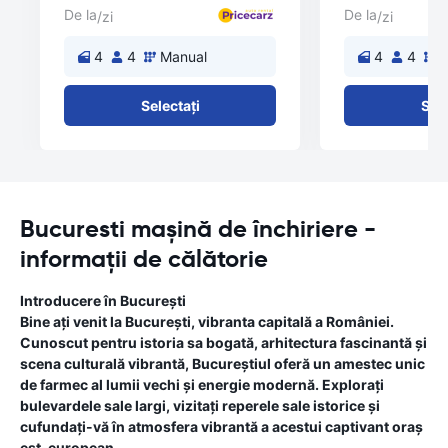
De la
De la
/zi
/zi
4
4
Manual
4
4
M
Selectați
Sele
Bucuresti mașină de închiriere -
informații de călătorie
Introducere în București
Bine ați venit la București, vibranta capitală a României.
Cunoscut pentru istoria sa bogată, arhitectura fascinantă și
scena culturală vibrantă, Bucureștiul oferă un amestec unic
de farmec al lumii vechi și energie modernă. Explorați
bulevardele sale largi, vizitați reperele sale istorice și
cufundați-vă în atmosfera vibrantă a acestui captivant oraș
est-european.