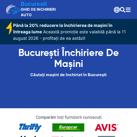
Bucuresti
GHID DE INCHIRIERI
AUTO
Până la 20% reducere la închirierea de mașini în
întreaga lume
Această promoție este valabilă până la 11
august 2026 - profitați de ea astăzi!
București Închiriere De
Maşini
Căutați mașini de închiriat în București
Comparăm toți furnizorii cunoscuți