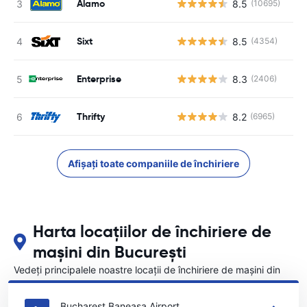
Alamo
8.5
(10695)
Sixt
8.5
(4354)
Enterprise
8.3
(2406)
Thrifty
8.2
(6965)
Afișați toate companiile de închiriere
Harta locațiilor de închiriere de
mașini din București
Vedeți principalele noastre locații de închiriere de mașini din
București
Bucharest Baneasa Airport