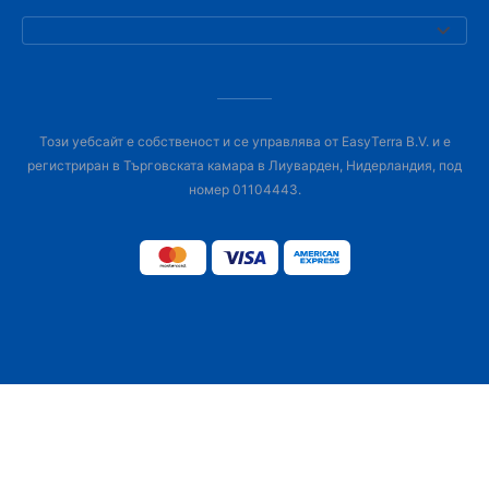
Този уебсайт е собственост и се управлява от EasyTerra B.V. и е
регистриран в Търговската камара в Лиуварден, Нидерландия, под
номер 01104443.