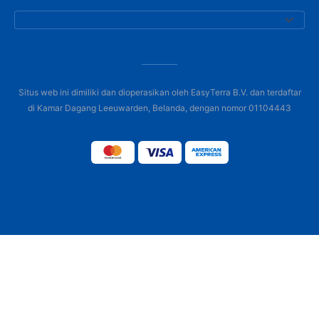
Situs web ini dimiliki dan dioperasikan oleh EasyTerra B.V. dan terdaftar
di Kamar Dagang Leeuwarden, Belanda, dengan nomor 01104443