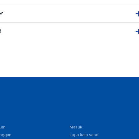
e?
?
mum
Masuk
anggan
Lupa kata sandi