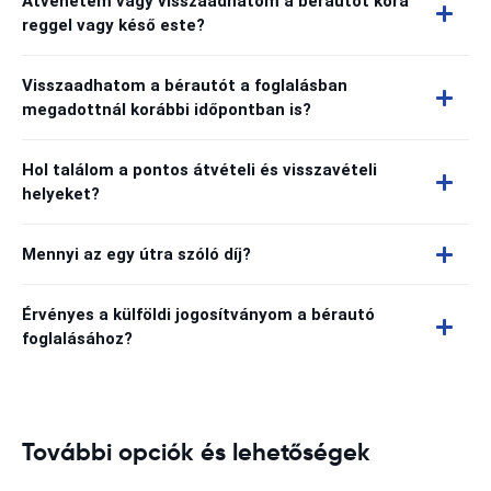
Átvehetem vagy visszaadhatom a bérautót kora
reggel vagy késő este?
Visszaadhatom a bérautót a foglalásban
megadottnál korábbi időpontban is?
Hol találom a pontos átvételi és visszavételi
helyeket?
Mennyi az egy útra szóló díj?
Érvényes a külföldi jogosítványom a bérautó
foglalásához?
További opciók és lehetőségek