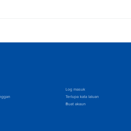
Log masuk
nggan
Terlupa kata laluan
Buat akaun