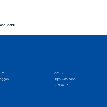
waan Mobil)
mum
Masuk
anggan
Lupa kata sandi
Buat akun